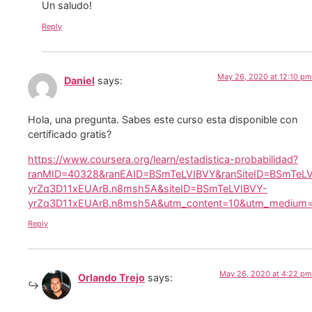
Un saludo!
Reply
May 26, 2020 at 12:10 pm
Daniel
says:
Hola, una pregunta. Sabes este curso esta disponible con
certificado gratis?
https://www.coursera.org/learn/estadistica-probabilidad?
ranMID=40328&ranEAID=BSmTeLVIBVY&ranSiteID=BSmTeL
yrZq3D11xEUArB.n8msh5A&siteID=BSmTeLVIBVY-
yrZq3D11xEUArB.n8msh5A&utm_content=10&utm_medium=p
Reply
May 26, 2020 at 4:22 pm
Orlando Trejo
says: