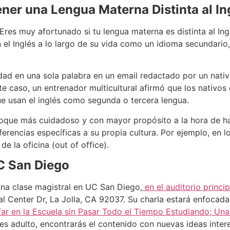
ner una Lengua Materna Distinta al In
“Eres muy afortunado si tu lengua materna es distinta al I
 el Inglés a lo largo de su vida como un idioma secundari
d en una sola palabra en un email redactado por un nativo
e caso, un entrenador multicultural afirmó que los nativos 
e usan el inglés como segunda o tercera lengua.
foque más cuidadoso y con mayor propósito a la hora de hab
erencias específicas a su propia cultura. Por ejemplo, en 
e la oficina (out of office).
C San Diego
una clase magistral en UC San Diego,
en el auditorio princi
al Center Dr, La Jolla, CA 92037. Su charla estará enfocada
ar en la Escuela sin Pasar Todo el Tiempo Estudiando; Una
res adulto, encontrarás el contenido con nuevas ideas inte